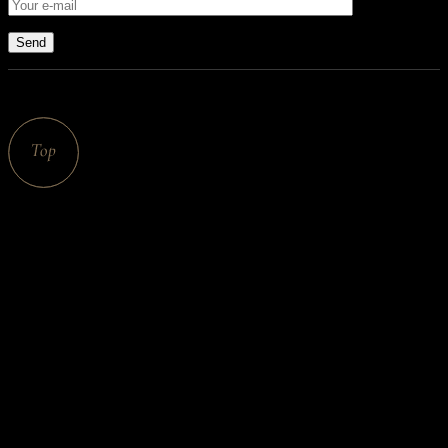
Send
© 2025 Puri Bali SPA, All Rights Reserved
Puri Bali SPA
Un sanctuar al relaxării, unde vă invităm să vă bucurați de o
adevărată experiență balineză. Situat în inima orașului nostru, ne-
am angajat să vă oferim o evadare autentică în lumea rafinată a
tradițiilor balineze de vindecare și relaxare.
De la atmosfera liniștită și calmă, și până la terapeutele noastre
balineze calificate în tehnici de masaj balinez, fiecare moment
petrecut aici este dedicat întregirii și revitalizării dumneavoastră.
weekdays: 10am – 9pm