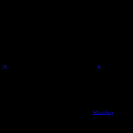
weekend: 10am – 9pm
Contact
Fb
Ig
WhatsApp