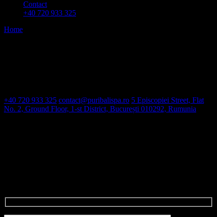
Contact
+40 720 933 325
Home
No posts were found for provided query parameters.
Contact
+40 720 933 325
contact@puribalispa.ro
5 Episcopiei Street, Flat
No. 2, Ground Floor, 1-st District, București 010292, Rumunia
Open hours
weekdays: 10am – 9pm
weekend: 10am – 9pm
Contact