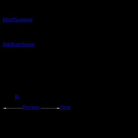
Category:
Mind
Treatment
Tags:
Jade
Roler
Serum
fb
Previous
Next