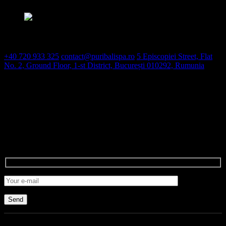
Contact
+40 720 933 325
contact@puribalispa.ro
5 Episcopiei Street, Flat
No. 2, Ground Floor, 1-st District, București 010292, Rumunia
Open hours
weekdays: 10am – 9pm
weekend: 10am – 9pm
Contact
Send
© 2025 Puri Bali SPA, All Rights Reserved